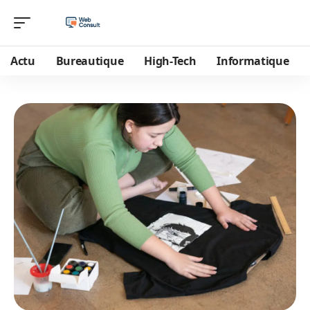
Actu
Bureautique
High-Tech
Informatique