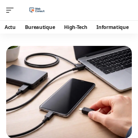
Actu
Bureautique
High-Tech
Informatique