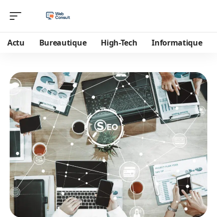
Actu
Bureautique
High-Tech
Informatique