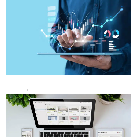
Pourquoi faire appel à une agence web ?
Marketing
10 août 2022