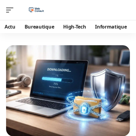
Actu
Bureautique
High-Tech
Informatique