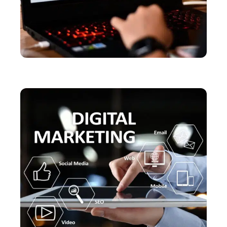
WEB
Les avantages de Google analytics