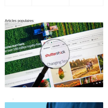
paiement.
régulières.
Articles populaires
Les ressources graphiques libres de droit
Actu
16 juin 2022