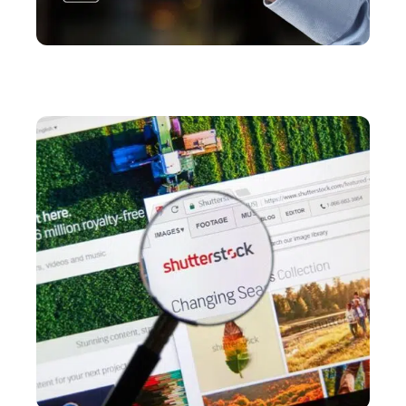
MARKETING
L’importance du SEO dans votre stratégie
webmarketing