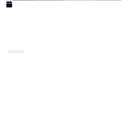
15 mars 2026
Direct Téléchargement et
sécurité : Comment éviter les
pièges
SÉCURITÉ
Dans un monde numérique en constante
évolution, le
direct téléchargement
est
devenu une pratique courante pour accéder à
des fichiers, des logiciels ou des contenus
multimédias. Malheureusement, cela
s’accompagne souvent de risques significatifs.