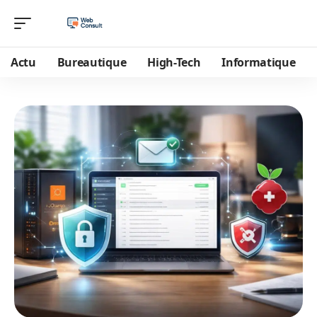
Actu
Bureautique
High-Tech
Informatique