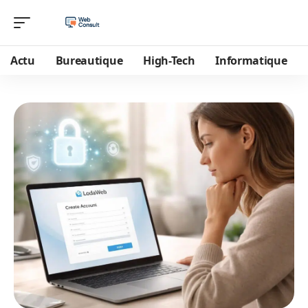
Actu
Bureautique
High-Tech
Informatique