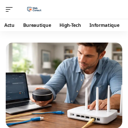
Actu
Bureautique
High-Tech
Informatique