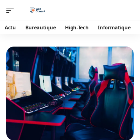
Actu
Bureautique
High-Tech
Informatique