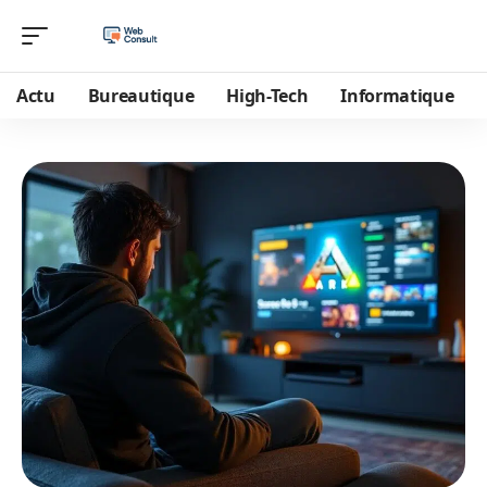
Actu
Bureautique
High-Tech
Informatique