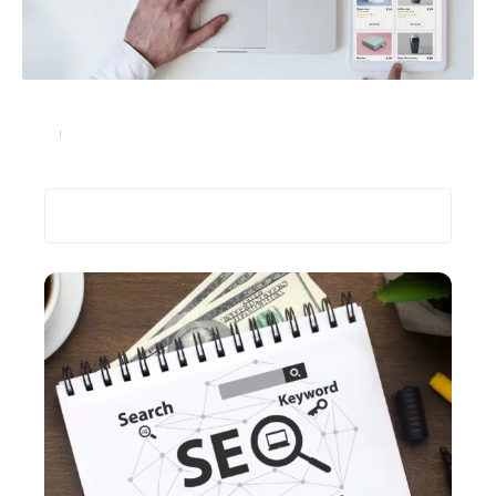
Comment se lancer et réussir dans E-commerce ?
Actu
5 octobre 2022
Recherche
Les plus récents