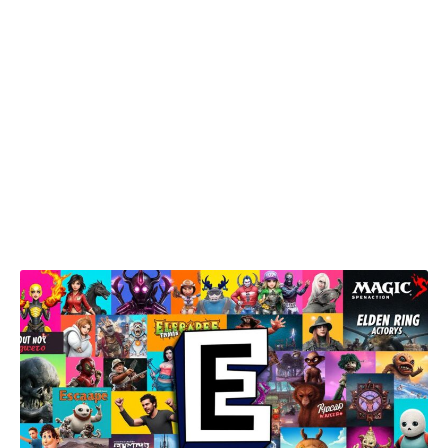
unique, et plusieurs d’entre eux ont su évoluer
avec leurs communautés, intégrant des mises à
jour régulières et de nouveaux contenus.
Notons aussi que le marché des jeux vidéo a
considérablement progressé en 2025, avec de
nouvelles technologies de graphisme et de
gameplay qui rendent ces expériences encore
plus immersives.