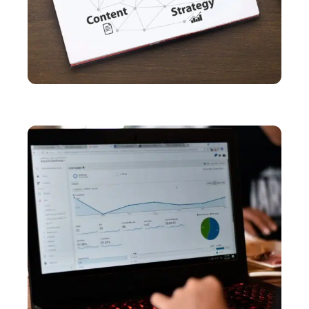
MARKETING
Optimisation on-site et off-site : le guide complet