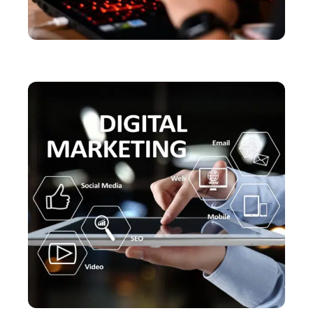
WEB
Les avantages de Google analytics