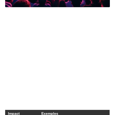
Les conséquences sur l’industrie du jeu vidéo
Les jeux en E ne se limitent pas seulement à
l’expérience de jeu, ils influencent également
les développements futurs de l’industrie. Avec
l’essor du streaming et des compétitions E-
Sports, les entreprises prennent désormais en
compte les dynamiques communautaires lors
du développement de nouveaux titres. Cela a
poussé des acteurs comme
Electronic Arts
à
développer davantage de fonctionnalités en
ligne, améliorer les serveurs et créer des
environnements de jeu plus engageants.
Impact
Exemples