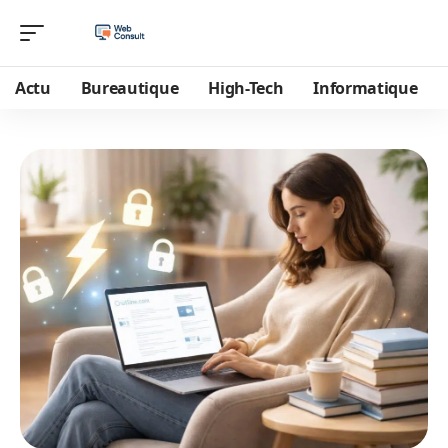
Actu
Bureautique
High-Tech
Informatique