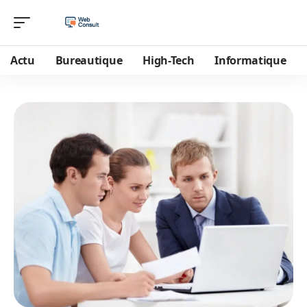
Actu
Bureautique
High-Tech
Informatique