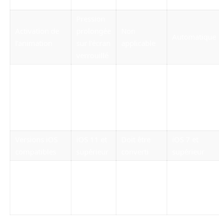
directement
Pression
Activation de
prolongée
Non
Automatique
l’animation
sur l’écran
applicable
verrouillé
iPhone 6s
Tous
et
Compatibilité
modèles
iPhone 6s et
modèles
modèles
(après
plus récents
plus
conversion)
récents
Versions iOS
iOS 11 et
Doit être
iOS 7 et
compatibles
supérieur
converti
supérieur
Élevé lors
Impact
de
Faible
Modéré
batterie
l’utilisation
continue