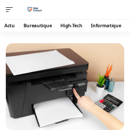
Actu
Bureautique
High-Tech
Informatique