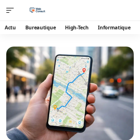
Actu
Bureautique
High-Tech
Informatique